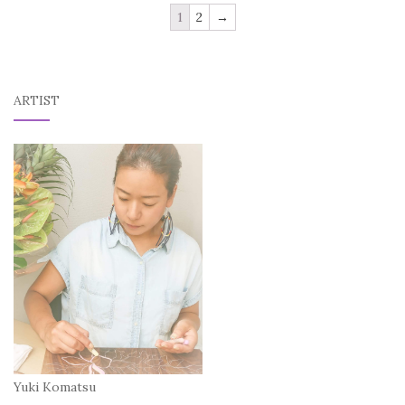
1
2
→
ARTIST
Yuki Komatsu