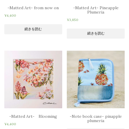
-Matted Art- from now on
-Matted Art- Pineapple
Plumeria
¥
4,400
¥
3,850
続きを読む
続きを読む
-Matted Art- Blooming
-Note book case- pinapple
plumeria
¥
4,400